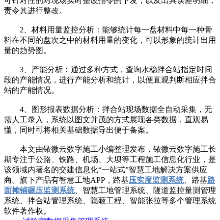
可针对性的对现场实时整改指令的下发，以及出具误差明细，
责令其进行整改。
2、材料用量监控分析：能够统计每一盘材料中每一种骨
料在不同的盘次之中的材料用量的变化，可以形象的统计出用
量的趋势图。
3、产能分析：通过多种方式，查询水稳拌合站指定时间
段的产能情况，进行产能分析和统计，以便直观判断相应拌合
站的产能情况。
4、图形报表数据分析：拌合站现场数据全自动采集，无
需人工录入，系统以图文并茂的方式展现各类数据，直观易
懂，同时可将相关基础数据导出便于备案。
本文由铱微云数字施工小编整理发布，铱微云数字施工长
期专注于公路、铁路、机场、大坝等工程施工信息化行业，是
该领域内著名的交建信息化“一站式”智慧工地解决方案供应
商。旗下产品有智慧工地APP，路基
压实度监测系统
、路基
路
面摊铺碾压监测系统
、智慧工地管理系统、隧道监控量测管理
系统、拌合站管理系统、隐蔽工程、智能张拉等多个管理系统
软件著作权。